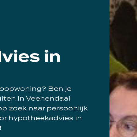
ies in
n koopwoning? Ben je
uiten in Veenendaal
 op zoek naar persoonlijk
oor hypotheekadvies in
!