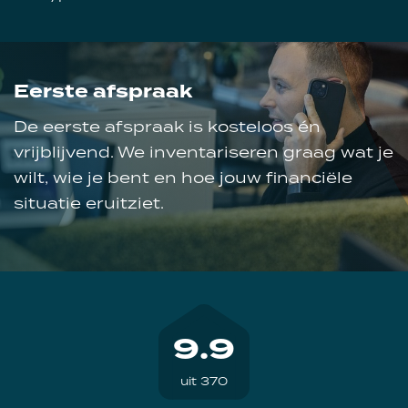
Eerste afspraak
De eerste afspraak is kosteloos én
vrijblijvend. We inventariseren graag wat je
wilt, wie je bent en hoe jouw financiële
situatie eruitziet.
9.9
uit 370