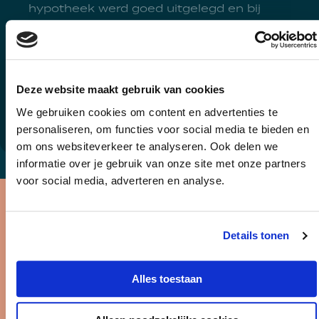
hypotheek werd goed uitgelegd en bij
vragen kreeg ik altijd snel en uitgebreid
antwoord. Wat ik vooral erg waardeer, is
Lees meer
de persoonlijke betrokkenheid en de inzet
om mee te denken en naar de beste
Deze website maakt gebruik van cookies
Sas-ivonne
oplossing te zoeken. Het hele proces
We gebruiken cookies om content en advertenties te
Hypotheek
werd zorgvuldig begeleid, waardoor ik mij
personaliseren, om functies voor social media te bieden en
goed ondersteund en gerustgesteld
om ons websiteverkeer te analyseren. Ook delen we
voelde. Een deskundige, betrouwbare en
informatie over je gebruik van onze site met onze partners
betrokken
voor social media, adverteren en analyse.
hypotheekadviseur/bemiddelaar die ik
Plan een kennismaking
zeker aan iedereen kan aanbevelen. Heel
erg bedankt voor alle hulp, geduld en
Details tonen
geweldige begeleiding
Hypotheekadvies nodig? Plan direct een
gratis, vrijblijvende kennismaking in onze
Alles toestaan
agenda. We zien je snel!