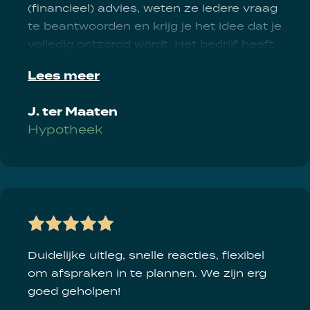
(financieel) advies, weten ze iedere vraag
te beantwoorden en krijg je het idee dat je
volledig ontzorgd wordt. Het bedrijf heeft
enkel kundige en gepassioneerde
Lees meer
mensen in dienst. Ik kan niet beweren dat
we met plezier een huis heb gekocht (het
J. ter Maaten
blijft een flinke uitgave), maar wel zonder
Hypotheek
zorgen en met veel vertrouwen in Marco
en zijn team. Dit hebben ze ook volledig
waar kunnen maken.
Duidelijke uitleg, snelle reacties, flexibel
om afspraken in te plannen. We zijn erg
goed geholpen!