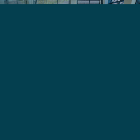
Wij zijn er echt voor jou
Onze creativiteit biedt kansen
Je krijgt inzicht in alle geldverstrekkers
We hebben een breed netwerk
Gelukkig Wonen is onze missie
Over ons
Ben je een starter die twijfelt of je een
woning kunt kopen? Heb je een nieuwe
woning op het oog en wil je graag
doorstromen? Of ben je net gescheiden en
op zoek naar advies? Wij zijn Van Roekel