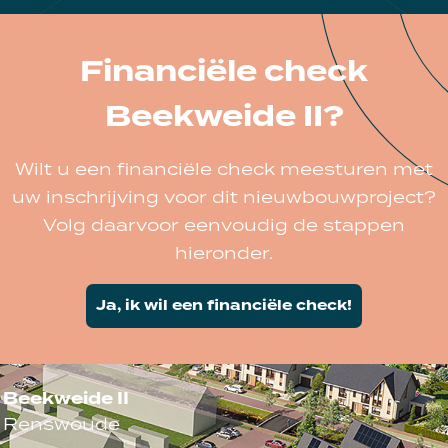
Financiële check
Beekweide II?
Wilt u een financiële check meesturen met
uw inschrijving voor dit nieuwbouwproject?
Volg daarvoor eenvoudig de stappen
hieronder.
Ja, ik wil een financiële check!
Beekweide II
Renswoude